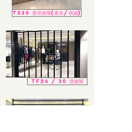
TS30 透視捲閘(垂直/橫趟)
TF26 / 30 摺趟閘