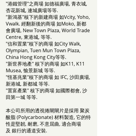
"港鐵管理"之商場 如德福廣場, 青衣城,
杏花新城, 連城廣場等等.
"新鴻基"核下的新建商場 如Vcity, Yoho,
Vwalk. 經翻新後的商場 如Moko, 新都
會廣場, New Town Plaza, World Trade
Centre, 東港城, 等等.
"信和置業"核下的商場 如City Walk,
Olympian, Tuen Mun Town Plaza,
China Hong Kong City等等.
"新世界地產" 核下的商場 如K11, K11
Musea, 愉景新城 等等.
"恆基兆業"核下的商場 如 IFC, 沙田廣場,
新港城, 新都城 等等.
"置富產業" 核下的商場 如國際都會, 沙
田第一城 等等.
本公司所用的透視捲閘閘片是採用 聚炭
酸脂 (Polycarbonate) 材料製造, 它的特
性是堅韌, 耐磨, 不意屈曲, 適合商場
及 銀行的通道安裝.