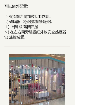
可以額外配置:
i.) 兩捲閘之間加裝活動路軌.
ii.) 蜂嗚器, 閃燈(落閘訊號燈).
iii.) 上閘 或 落閘訊號.
iv.) 在左右兩旁裝設紅外線安全感應器.
v.) 遙控裝置.